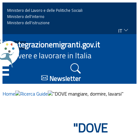
Ministero del Lavoro e delle Politiche Sociali
Ministero dell'interno
Ministero dell'istruzione
IT
Home
Integrazionemigranti.gov.it
Italiano
English
Vivere e lavorare in Italia
News
☰
Approfondimenti
Newsletter
Eventi
Home
Ricerca Guide
"DOVE mangiare, dormire, lavarsi"
Normativa
"DOVE
Progetti