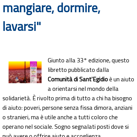
mangiare, dormire,
Documenti
lavarsi"
Bandi
Guide
Giunto alla 33° edizione, questo
libretto pubblicato dalla
Comunità di Sant'Egidio
è un aiuto
a orientarsi nel mondo della
solidarietà. È rivolto prima di tutto a chi ha bisogno
di aiuto: poveri, persone senza fissa dimora, anziani
o stranieri, ma è utile anche a tutti coloro che
operano nel sociale. Sogno segnalati posti dove si
può avere o offrire aiuto e accoglienza.