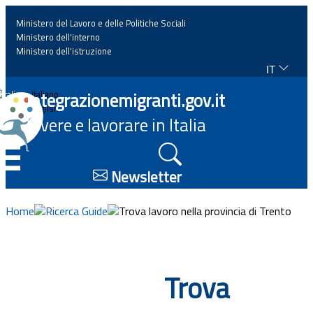
Ministero del Lavoro e delle Politiche Sociali
Ministero dell'interno
Ministero dell'istruzione
IT
Home
Integrazionemigranti.gov.it
Italiano
English
Vivere e lavorare in Italia
News
☰
Approfondimenti
Newsletter
Eventi
Home
Ricerca Guide
Trova lavoro nella provincia di Trento
Normativa
Trova
Progetti