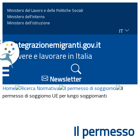
Ministero del Lavoro e delle Politiche Sociali
Ministero dell'interno
Ministero dell'istruzione
IT
Home
Integrazionemigranti.gov.it
Italiano
English
Vivere e lavorare in Italia
News
☰
Approfondimenti
Newsletter
Home
Ricerca Normativa
Il permesso di soggiorno
Il
Eventi
permesso di soggiorno UE per lungo soggiornanti
Normativa
Il permesso
Progetti