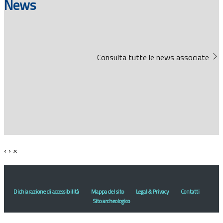
News
Consulta tutte le news associate
‹
›
×
Dichiarazione di accessibilità
Mappa del sito
Legal & Privacy
Contatti
Sito archeologico