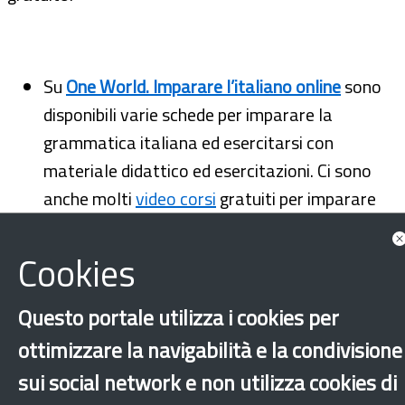
Su
One World. Imparare l’italiano online
sono
disponibili varie schede per imparare la
grammatica italiana ed esercitarsi con
materiale didattico ed esercitazioni. Ci sono
anche molti
video corsi
gratuiti per imparare
l’uso dei verbi, del condizionale, dei pronomi e
molto altro.
Cookies
Questo portale utilizza i cookies per
ottimizzare la navigabilità e la condivisione
sui social network e non utilizza cookies di