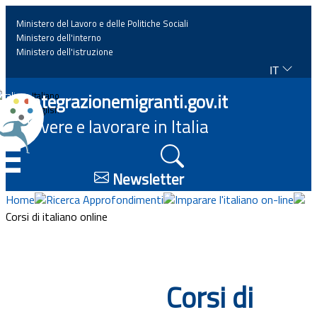
Ministero del Lavoro e delle Politiche Sociali
Ministero dell'interno
Ministero dell'istruzione
IT
Home
Integrazionemigranti.gov.it
Italiano
English
Vivere e lavorare in Italia
News
☰
Approfondimenti
Newsletter
Home
Ricerca Approfondimenti
Imparare l'italiano on-line
Eventi
Corsi di italiano online
Normativa
Corsi di
Progetti