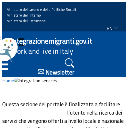
Ministero del Lavoro e delle Politiche Sociali
Ministero dell'interno
Ministero dell'istruzione
EN
Home
Integrazionemigranti.gov.it
Italiano
English
Work and live in Italy
News
☰
Highlights
Newsletter
Home
Integration services
Events
Regulations and law
Questa sezione del portale è finalizzata a facilitare
l’utente nella ricerca dei
Projects
servizi che vengono offerti a livello locale e nazionale