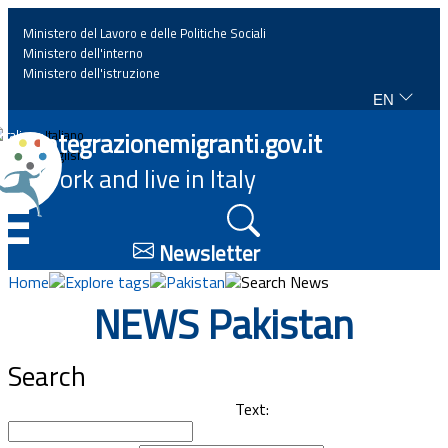
Ministero del Lavoro e delle Politiche Sociali
Ministero dell'interno
Ministero dell'istruzione
EN
Home
Integrazionemigranti.gov.it
Italiano
English
Work and live in Italy
News
☰
Highlights
Newsletter
Home
Explore tags
Pakistan
Search News
Events
NEWS Pakistan
Regulations and law
Search
Projects
Text: