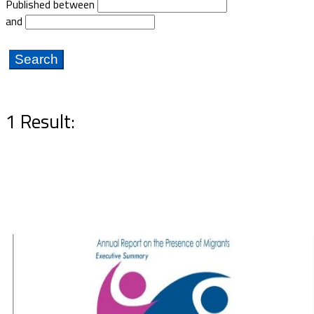
Published between
Documents
and
1 Result: