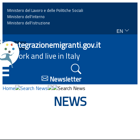
Ministero del Lavoro e delle Politiche Sociali
Ministero dell'interno
Ministero dell'istruzione
EN
Home
Integrazionemigranti.gov.it
Italiano
English
Work and live in Italy
News
☰
Highlights
Newsletter
Home
Search News
Search News
Events
NEWS
Regulations and law
Projects