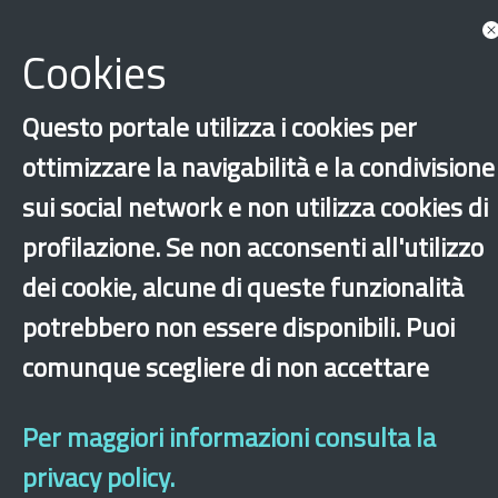
Documents
Cookies
Questo portale utilizza i cookies per
ottimizzare la navigabilità e la condivisione
sui social network e non utilizza cookies di
profilazione. Se non acconsenti all'utilizzo
dei cookie, alcune di queste funzionalità
‹
›
×
potrebbero non essere disponibili. Puoi
comunque scegliere di non accettare
Dichiarazione di accessibilità
Site map
Legal & Privacy
Contacts
Old
website
Per maggiori informazioni consulta la
privacy policy.