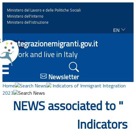
Ministero del Lavoro e delle Politiche Sociali
Ministero dell'interno
Ministero dell'istruzione
EN
Home
Integrazionemigranti.gov.it
Italiano
English
Work and live in Italy
News
☰
Highlights
Newsletter
Home
Search News
Indicators of Immigrant Integration
Events
2023
Search News
NEWS associated to "
Regulations and law
Indicators
Projects