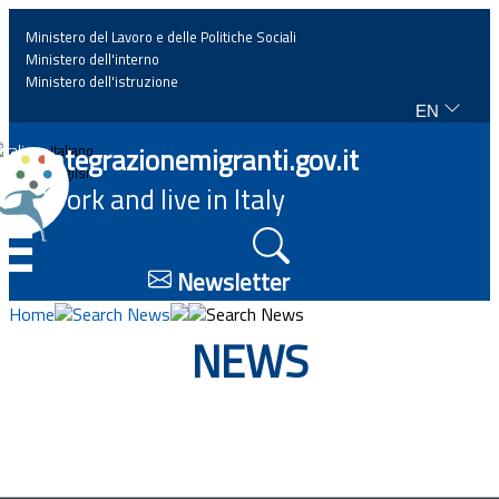
Ministero del Lavoro e delle Politiche Sociali
Ministero dell'interno
Ministero dell'istruzione
EN
Home
Integrazionemigranti.gov.it
Italiano
English
Work and live in Italy
News
☰
Highlights
Newsletter
Home
Search News
Search News
Events
NEWS
Regulations and law
Projects