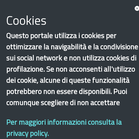
Documents
Cookies
Questo portale utilizza i cookies per
ottimizzare la navigabilità e la condivisione
sui social network e non utilizza cookies di
profilazione. Se non acconsenti all'utilizzo
dei cookie, alcune di queste funzionalità
‹
›
×
potrebbero non essere disponibili. Puoi
comunque scegliere di non accettare
Dichiarazione di accessibilità
Site map
Legal & Privacy
Contacts
Old
website
Per maggiori informazioni consulta la
privacy policy.