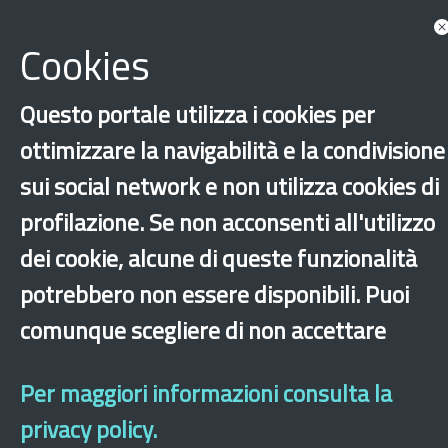
Documents
Cookies
Questo portale utilizza i cookies per
ottimizzare la navigabilità e la condivisione
sui social network e non utilizza cookies di
profilazione. Se non acconsenti all'utilizzo
dei cookie, alcune di queste funzionalità
‹
›
×
potrebbero non essere disponibili. Puoi
comunque scegliere di non accettare
Dichiarazione di accessibilità
Site map
Legal & Privacy
Contacts
Old
website
Per maggiori informazioni consulta la
privacy policy.