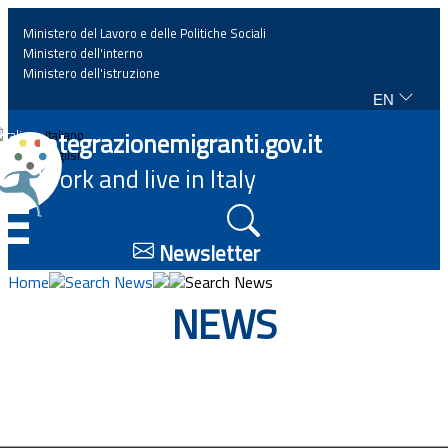
Ministero del Lavoro e delle Politiche Sociali
Ministero dell'interno
Ministero dell'istruzione
EN
Home
Integrazionemigranti.gov.it
Italiano
English
Work and live in Italy
News
☰
Highlights
Newsletter
Home
Search News
Search News
Events
NEWS
Regulations and law
Projects