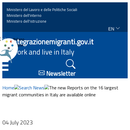
Ministero del Lavoro e delle Politiche Sociali
Ministero dell'interno
Ministero dell'istruzione
EN
Home
Integrazionemigranti.gov.it
Italiano
English
Work and live in Italy
News
☰
Highlights
Newsletter
Events
Home
Search News
The new Reports on the 16 largest
migrant communities in Italy are available online
Regulations and law
Projects
04 July 2023