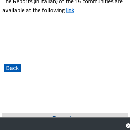
The Reports (in Italian) of the 16 communities are
available at the following
link
See also