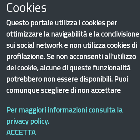
Highlights
Cookies
Questo portale utilizza i cookies per
ottimizzare la navigabilità e la condivisione
sui social network e non utilizza cookies di
profilazione. Se non acconsenti all'utilizzo
dei cookie, alcune di queste funzionalità
potrebbero non essere disponibili. Puoi
‹
›
×
comunque scegliere di non accettare
Dichiarazione di accessibilità
Site map
Legal & Privacy
Contacts
Old
Per maggiori informazioni consulta la
website
privacy policy.
ACCETTA