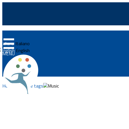
☰
Home
Italiano
News
English
MENU
Highlights
Events
Home
Explore tags
Music
Regulations and law
Projects
Integrazionemigranti.go
Documents
Work and live in Italy