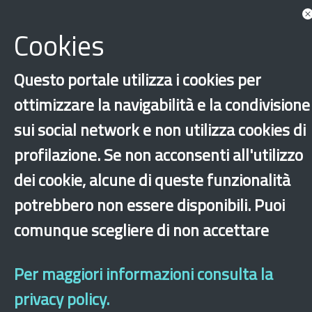
Documents
Associated with Law
Cookies
Show more tags
There are no elements associated with Law
Questo portale utilizza i cookies per
‹
›
×
ottimizzare la navigabilità e la condivisione
sui social network e non utilizza cookies di
profilazione. Se non acconsenti all'utilizzo
Dichiarazione di accessibilità
Site map
Legal & Privacy
Contacts
Old
website
dei cookie, alcune di queste funzionalità
potrebbero non essere disponibili. Puoi
comunque scegliere di non accettare
Per maggiori informazioni consulta la
privacy policy.