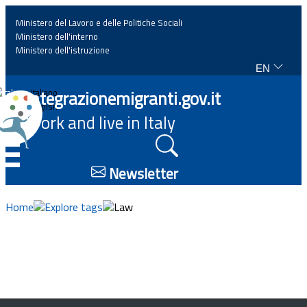
Ministero del Lavoro e delle Politiche Sociali
Ministero dell'interno
Ministero dell'istruzione
EN
Home
Integrazionemigranti.gov.it
Italiano
English
Work and live in Italy
News
☰
Highlights
Newsletter
Events
Home
Explore tags
Law
Regulations and law
Projects