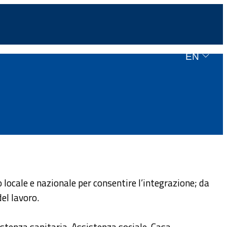
EN
lo locale e nazionale per consentire l’integrazione; da
del lavoro.
istenza sanitaria, Assistenza sociale, Casa,