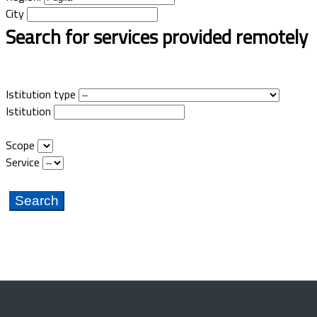
City
Search for services provided remotely
Istitution type
Istitution
Scope
Service