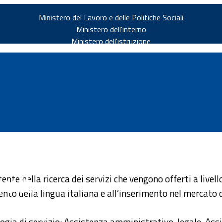
Ministero del Lavoro e delle Politiche Sociali
Ministero dell'interno
Ministero dell'istruzione
v.it
tente nella ricerca dei servizi che vengono offerti a livel
imento della lingua italiana e all’inserimento nel mercato 
ologia di servizio: Assistenza amministrativo-legale, Ass