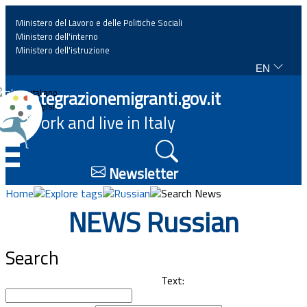
Ministero del Lavoro e delle Politiche Sociali
Ministero dell'interno
Ministero dell'istruzione
EN
Home
Integrazionemigranti.gov.it
Italiano
English
Work and live in Italy
News
☰
Highlights
Newsletter
Home
Explore tags
Russian
Search News
Events
NEWS Russian
Regulations and law
Search
Projects
Text: