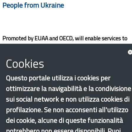
People from Ukraine
Promoted by EUAA and OECD, will enable services to
be better tailored
Cookies
Questo portale utilizza i cookies per
ottimizzare la navigabilità e la condivisione
sui social network e non utilizza cookies di
profilazione. Se non acconsenti all'utilizzo
dei cookie, alcune di queste funzionalità
‹
›
×
potrebbero non essere disponibili. Puoi