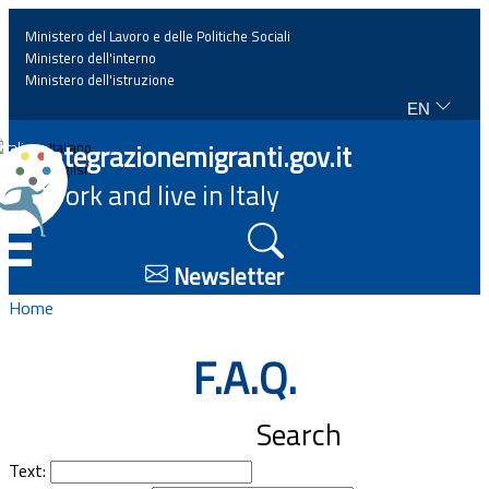
Ministero del Lavoro e delle Politiche Sociali
Ministero dell'interno
Ministero dell'istruzione
EN
Home
Integrazionemigranti.gov.it
Italiano
English
Work and live in Italy
News
☰
Highlights
Newsletter
Home
Events
F.A.Q.
Regulations and law
Search
Projects
Text: