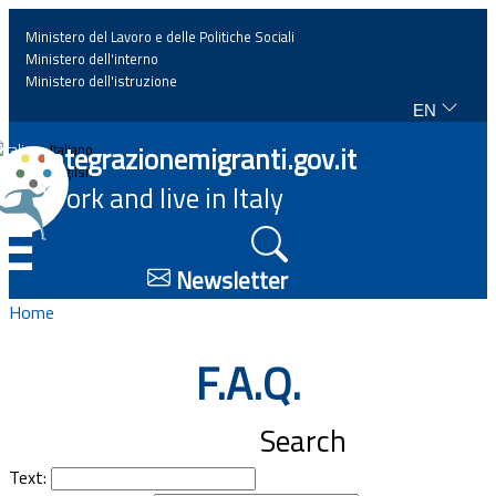
Ministero del Lavoro e delle Politiche Sociali
Ministero dell'interno
Ministero dell'istruzione
EN
Home
Integrazionemigranti.gov.it
Italiano
English
Work and live in Italy
News
☰
Highlights
Newsletter
Home
Events
F.A.Q.
Regulations and law
Search
Projects
Text: