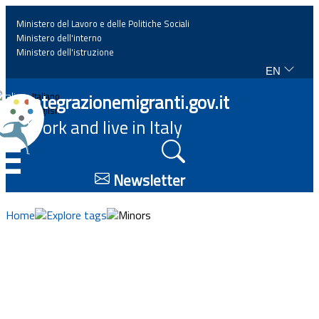
Ministero del Lavoro e delle Politiche Sociali
Ministero dell'interno
Ministero dell'istruzione
EN
Home
Integrazionemigranti.gov.it
Italiano
English
Work and live in Italy
News
☰
Highlights
Newsletter
Events
Home
Explore tags
Minors
Regulations and law
Projects