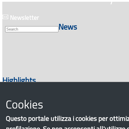
Newsletter
News
Highlights
Cookies
Questo portale utilizza i cookies per ottimiz
‹
›
×
profilazione. Se non acconsenti all'utilizzo