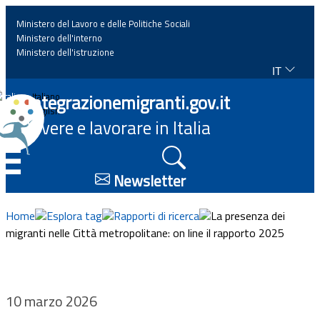
Ministero del Lavoro e delle Politiche Sociali
Ministero dell'interno
Ministero dell'istruzione
IT
Home
Integrazionemigranti.gov.it
Italiano
English
Vivere e lavorare in Italia
News
☰
Approfondimenti
Newsletter
Eventi
Home
Esplora tag
Rapporti di ricerca
La presenza dei
migranti nelle Città metropolitane: on line il rapporto 2025
Normativa
Progetti
10 marzo 2026