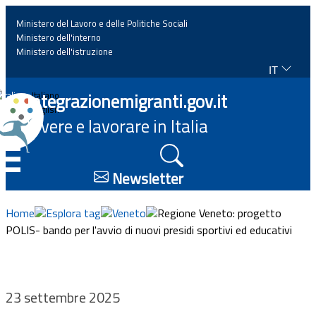
Ministero del Lavoro e delle Politiche Sociali
Ministero dell'interno
Ministero dell'istruzione
IT
Home
Integrazionemigranti.gov.it
Italiano
English
Vivere e lavorare in Italia
News
☰
Approfondimenti
Newsletter
Eventi
Home
Esplora tag
Veneto
Regione Veneto: progetto
POLIS- bando per l'avvio di nuovi presidi sportivi ed educativi
Normativa
Progetti
23 settembre 2025