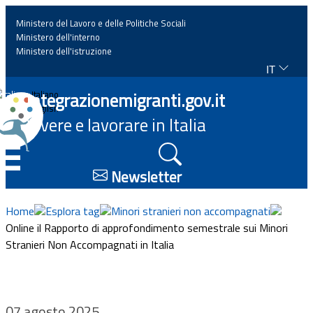
Ministero del Lavoro e delle Politiche Sociali
Ministero dell'interno
Ministero dell'istruzione
IT
Home
Integrazionemigranti.gov.it
Italiano
English
Vivere e lavorare in Italia
News
☰
Approfondimenti
Newsletter
Eventi
Home
Esplora tag
Minori stranieri non accompagnati
Online il Rapporto di approfondimento semestrale sui Minori
Stranieri Non Accompagnati in Italia
Normativa
Progetti
07 agosto 2025