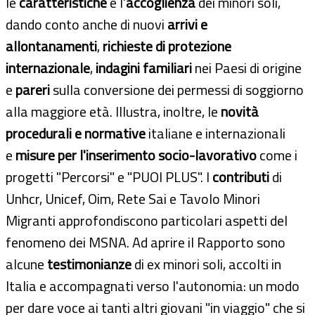
le
caratteristiche
e l'
accoglienza
dei minori soli,
dando conto anche di nuovi
arrivi e
allontanamenti
,
richieste di protezione
internazionale
,
indagini familiari
nei Paesi di origine
e
pareri
sulla conversione dei permessi di soggiorno
alla maggiore età. Illustra, inoltre, le
novità
procedurali e normative
italiane e internazionali
e
misure per l'inserimento socio-lavorativo
come i
progetti "Percorsi" e "PUOI PLUS". I
contributi
di
Unhcr, Unicef, Oim, Rete Sai e Tavolo Minori
Migranti approfondiscono particolari aspetti del
fenomeno dei MSNA. Ad aprire il Rapporto sono
alcune
testimonianze
di ex minori soli, accolti in
Italia e accompagnati verso l'autonomia: un modo
per dare voce ai tanti altri giovani "in viaggio" che si