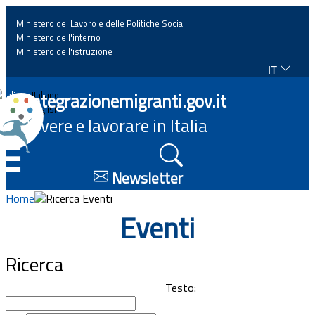
Ministero del Lavoro e delle Politiche Sociali
Ministero dell'interno
Ministero dell'istruzione
IT
Home
Integrazionemigranti.gov.it
Italiano
English
Vivere e lavorare in Italia
News
☰
Approfondimenti
Newsletter
Home
Ricerca Eventi
Eventi
Eventi
Normativa
Ricerca
Progetti
Testo: