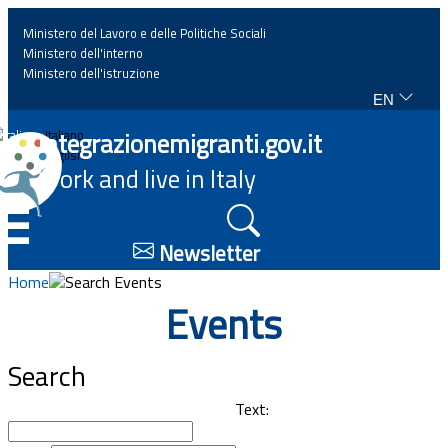
Ministero del Lavoro e delle Politiche Sociali
Ministero dell'interno
Ministero dell'istruzione
EN
Home
Integrazionemigranti.gov.it
Italiano
English
Work and live in Italy
News
☰
Highlights
Newsletter
Home
Search Events
Events
Events
Regulations and law
Search
Projects
Text: