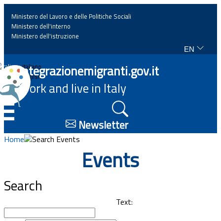
Ministero del Lavoro e delle Politiche Sociali
Ministero dell'interno
Ministero dell'istruzione
EN
Home
Integrazionemigranti.gov.it
Italiano
English
Work and live in Italy
News
☰
Highlights
Newsletter
Home
Search Events
Events
Events
Regulations and law
Search
Projects
Text: