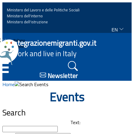
Ministero del Lavoro e delle Politiche Sociali
Ministero dell'interno
Ministero dell'istruzione
EN
Home
Integrazionemigranti.gov.it
Italiano
English
Work and live in Italy
News
☰
Highlights
Newsletter
Home
Search Events
Events
Events
Regulations and law
Search
Projects
Text: