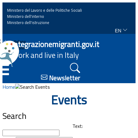
Ministero del Lavoro e delle Politiche Sociali
Ministero dell'interno
Ministero dell'istruzione
EN
Home
Integrazionemigranti.gov.it
Italiano
English
Work and live in Italy
News
☰
Highlights
Newsletter
Home
Search Events
Events
Events
Regulations and law
Search
Projects
Text: