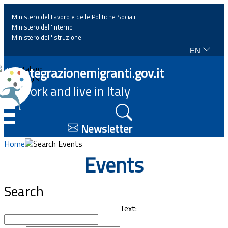
Ministero del Lavoro e delle Politiche Sociali
Ministero dell'interno
Ministero dell'istruzione
EN
Home
Integrazionemigranti.gov.it
Italiano
English
Work and live in Italy
News
☰
Highlights
Newsletter
Home
Search Events
Events
Events
Regulations and law
Search
Projects
Text: